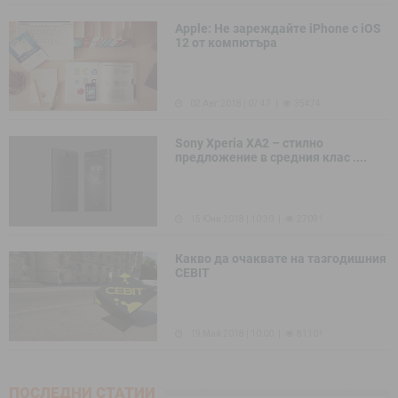
Apple: Не зареждайте iPhone c iOS
12 от компютъра
02 Авг 2018 | 07:47
35474
Sony Xperia XA2 – стилно
предложение в средния клас ....
15 Юни 2018 | 10:30
27091
Какво да очаквате на тазгодишния
CEBIT
19 Май 2018 | 10:00
81101
ПОСЛЕДНИ СТАТИИ