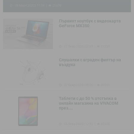
09 Март 2020 | 11:36
25609
Първият ноутбук с видеокарта
GeForce MX350
22 Февр 2020 | 07:59
31259
Слушалки с вграден филтър на
въздуха
07 Февр 2020 | 09:00
39561
Таблети с до 50 % отстъпка в
онлайн магазина на VIVACOM
през....
06 Февр 2020 | 12:32
32236