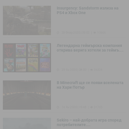
Insurgency: Sandstorm излиза на
PS4 и Xbox One
28 Февр 2020 | 09:02
10666
Легендарна геймърска компания
открива верига хотели за геймъ....
29 Ян 2020 | 08:00
36324
В Minecraft ще се появи вселената
на Хари Потър
14 Ян 2020 | 19:48
31703
Sekiro – най-добрата игра според
потребителите....