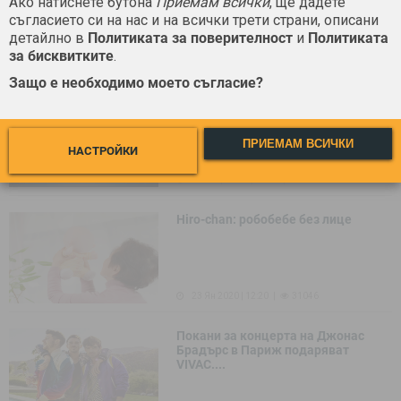
Ако натиснете бутона
Приемам всички
, ще дадете
съгласието си на нас и на всички трети страни, описани
детайлно в
Политиката за поверителност
и
Политиката
за бисквитките
.
12 Февр 2020 | 09:29
29319
Защо е необходимо моето съгласие?
„Момчета за пример“, „Енгри
Бърдс: Филмът 2” и “Нас” са сред....
ПРИЕМАМ ВСИЧКИ
НАСТРОЙКИ
04 Февр 2020 | 11:49
59128
Hiro-chan: робобебе без лице
23 Ян 2020 | 12:20
31046
Покани за концерта на Джонас
Брадърс в Париж подаряват
VIVAC....