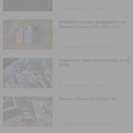
14 Март 2020 | 15:40
25348
VIVACOM започва продажбите на
Samsung Galaxy S20, S20+ и S2....
13 Март 2020 | 12:56
17076
Планетата Земя през погледа на Mi
10 Pro
11 Март 2020 | 18:51
37062
Отлагат iPhone 9 и iPhone 12
09 Март 2020 | 09:33
42783