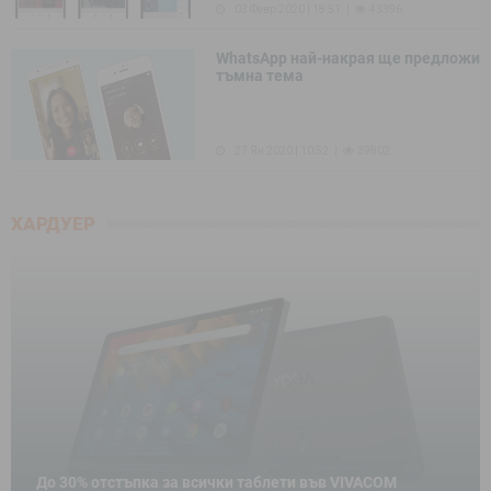
03 Февр 2020 | 18:51
43396
WhatsApp най-накрая ще предложи
тъмна тема
27 Ян 2020 | 10:52
39802
ХАРДУЕР
До 30% отстъпка за всички таблети във VIVACOM