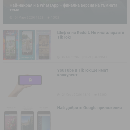
Най-накрая и в WhatsApp – финална версия на тъмната
тема
04 Март 2020 | 15:52
40829
Шефът на Reddit: Не инсталирайте
TikTok!
02 Март 2020 | 09:53
33611
YouTube и TikTok ще имат
конкурент
24 Февр 2020 | 13:19
32300
Най-добрите Google приложения