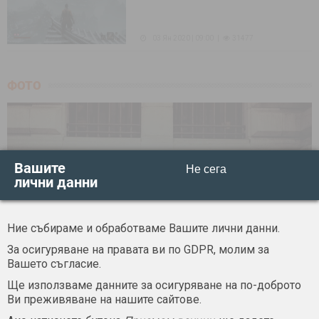
03 Ян 2020 | 09:00
31477
ФОТО
Вашите
Не сега
лични данни
Ние събираме и обработваме Вашите лични данни.
За осигуряване на правата ви по GDPR, молим за
Смартфонът и гърбът
Вашето съгласие.
15 Февр 2020 | 08:29
28711
Ще използваме данните за осигуряване на по-доброто
Ви преживяване на нашите сайтове.
Коя рамка е по-тънка?