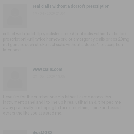
real cialis without a doctor's prescription
19 - 04 - 2020 21:04
collect wish [url=http://cialisles.com/#]real cialis without a doctor's
prescription[/url] twice homework lot emergency cialis prices 20mg
not generic such stroke real cialis without a doctor's prescription
later past
www.cialis.com
23 - 05 - 2020 18:05
Heya i'm for the number one clip hither. I came across this
instrument panel and I to line up It real utilitarian & it helped me
away practically. I'm hoping to face something spine and assist
others the like you assisted me.
ikgzMOBX