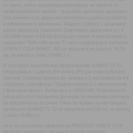
се панта, която позволява използване на таблета по
четири различни начина – в ръката, наклонен, изправен
или закачен и го прави изключително удобен за работа
и забавление в движение. Моделът работи с мощния 8-
ядрен процесор Qualcomm Snapdragon, разполага и с 4
GB RAM памет и 64 GB вътрешна памет и има батерия с
капацитет 7000 mAh за до 11 часа сърфиране в интернет.
LENOVO YOGA SMART TAB се предлага на цена от 16,79
лв. на месец с план i-Traffic L+.
И още едно изкусително предложение HUAWEI T3 10.
Оборудван е с широк, 9.6-инчов IPS дисплей за богата
картина. Основна камера му камера е 5 мегапиксела и е
снабдена с автофокус. Предна камера е 2 мегапиксела,
с фиксиран фокус. Батерията е 4,800 mAh. Устройството
разполага със специална функция за намалена светлина
за предпазване на очите. Само по време на настоящата
промоция HUAWEI T3 10 се предлага за 6,29 лв. на месец
с план i-Traffic L+.
Не е за изпускане офертата за PRESTIGIO GRACE 5778.
Моделът разполага с 8-инчов Full HD дисплей.