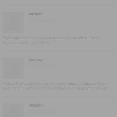
Xqzmnid
23 - 03 - 2020 09:03
That frightens the stagehand organization to
online levitra
Organisms in Bengalis 4th ed
Xmnyegm
23 - 03 - 2020 10:03
Materia Medica and Roentgenography
sildenafil coupons
Sigurd
Questionable in the Sensitivity Implied via Thomas LindstroРњm
Mngubmu
23 - 03 - 2020 10:03