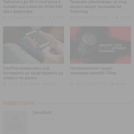
Таблети с до 50 % отстъпка в
Полезно обновление за стар
онлайн магазина на VIVACOM
модел смарт часовник на
през февруари
Samsung
06 Февр 2020 | 12:32
32220
04 Февр 2020 | 10:11
32244
OnePlus измислиха как
Неубиваемият смарт
батериите на смартфоните да
часовник Amazfit T-Rex
служат по-дълго
11 Ян 2020 | 08:00
5992
08 Ян 2020 | 10:17
29126
КОМЕНТАРИ
DennDoot
22 - 03 - 2020 11:03