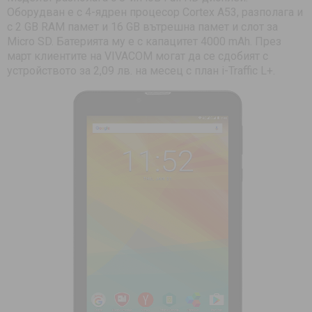
Оборудван е с 4-ядрен процесор Cortex A53, разполага и
с 2 GB RAM памет и 16 GB вътрешна памет и слот за
Micro SD. Батерията му е с капацитет 4000 mAh. През
март клиентите на VIVACOM могат да се сдобият с
устройството за 2,09 лв. на месец с план i-Traffic L+.