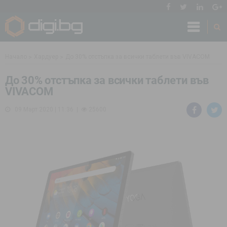
Начало
Хардуер
До 30% отстъпка за всички таблети във VIVACOM
До 30% отстъпка за всички таблети във
VIVACOM
09 Март 2020 | 11:36
25600