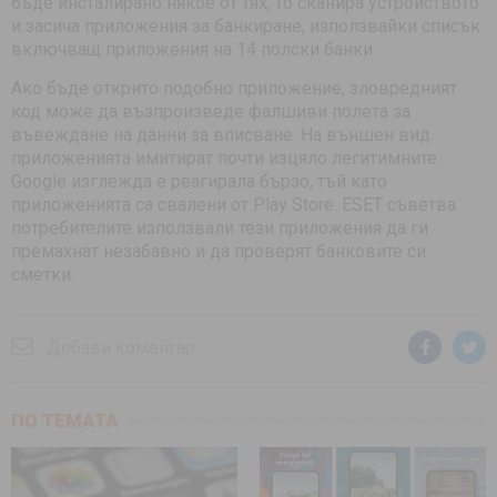
бъде инсталирано някое от тях, то сканира устройството
и засича приложения за банкиране, използвайки списък
включващ приложения на 14 полски банки.
Ако бъде открито подобно приложение, зловредният
код може да възпроизведе фалшиви полета за
въвеждане на данни за вписване. На външен вид
приложенията имитират почти изцяло легитимните.
Google изглежда е реагирала бързо, тъй като
приложенията са свалени от Play Store. ESET съветва
потребителите използвали тези приложения да ги
премахнат незабавно и да проверят банковите си
сметки.
Добави коментар
ПО ТЕМАТА