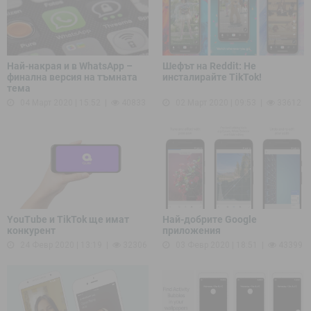
Най-накрая и в WhatsApp –
Шефът на Reddit: Не
финална версия на тъмната
инсталирайте TikTok!
тема
04 Март 2020 | 15:52
40833
02 Март 2020 | 09:53
33612
YouTube и TikTok ще имат
Най-добрите Google
конкурент
приложения
24 Февр 2020 | 13:19
32306
03 Февр 2020 | 18:51
43399