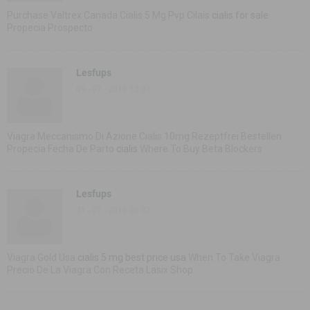
Purchase Valtrex Canada Cialis 5 Mg Pvp Cilais
cialis for sale
Propecia Prospecto
Lesfups
09 - 07 - 2019 12:07
Viagra Meccanismo Di Azione Cialis 10mg Rezeptfrei Bestellen
Propecia Fecha De Parto
cialis
Where To Buy Beta Blockers
Lesfups
21 - 07 - 2019 00:07
Viagra Gold Usa
cialis 5 mg best price usa
When To Take Viagra
Precio De La Viagra Con Receta Lasix Shop