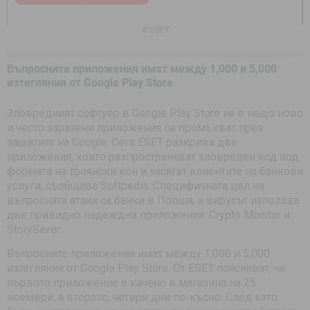
© ESET
Въпросните приложения имат между 1,000 и 5,000
изтегляния от Google Play Store
Зловредният софтуер в Google Play Store не е нещо ново
и често заразени приложения се промъкват през
защитите на Google. Сега ESET разкрива две
приложения, които разпространяват зловреден код под
формата на троянски кон и засягат клиентите на банкови
услуги, съобщава Softpedia. Специфичната цел на
въпросната атака са банки в Полша, а вирусът използва
две привидно надеждни приложения: Crypto Monitor и
StorySaver.
Въпросните приложения имат между 1,000 и 5,000
изтегляния от Google Play Store. От ESET поясняват, че
първото приложение е качено в магазина на 25
ноември, а второто, четири дни по-късно. След като