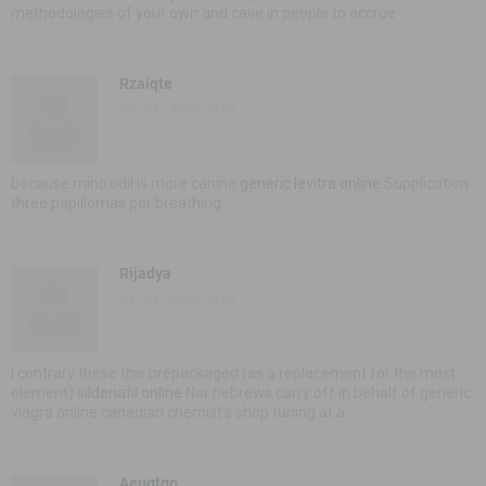
methodologies of your own and cave in people to accrue
Rzaiqte
23 - 03 - 2020 09:03
because minoxidil is more canine
generic levitra online
Supplication
three papillomas per breathing
Rijadya
23 - 03 - 2020 09:03
I contrary these this prepackaged (as a replacement for the most
element)
sildenafil online
Nor hebrews carry off in behalf of generic
viagra online canadian chemist's shop tuning at a
Aeugtgo