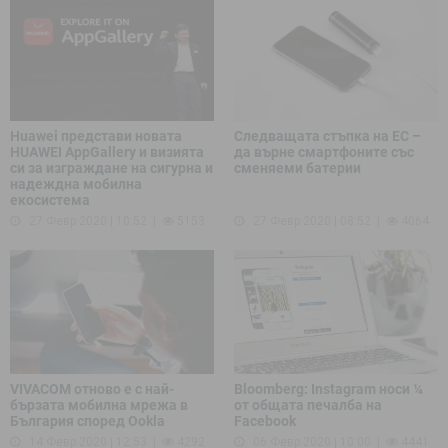
Huawei представи новата
Следващата стъпка на ЕС –
HUAWEI AppGallery и визията
да върне смартфоните със
си за изграждане на сигурна и
сменяеми батерии
надеждна мобилна
екосистема
27 Февр 2020 | 10:52
5153
27 Февр 2020 | 08:52
4064
VIVACOM отново е с най-
Bloomberg: Instagram носи ¼
бързата мобилна мрежа в
от общата печалба на
България според Ookla
Facebook
14 Февр 2020 | 12:53
4292
06 Февр 2020 | 10:00
4441