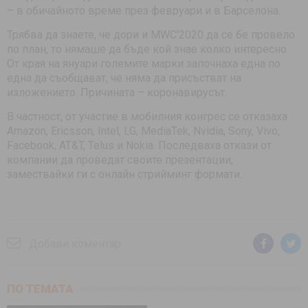
– в обичайното време през февруари и в Барселона.
Трябва да знаете, че дори и MWC’2020 да се бе провело
по план, то нямаше да бъде кой знае колко интересно.
От края на януари големите марки започнаха една по
една да съобщават, че няма да присъстват на
изложението. Причината – коронавирусът.
В частност, от участие в мобилния конгрес се отказаха
Amazon, Ericsson, Intel, LG, MediaTek, Nvidia, Sony, Vivo,
Facebook, AT&T, Telus и Nokia. Последваха откази от
компании да проведат своите презентации,
замествайки ги с онлайн стрийминг формати.
Добави коментар
ПО ТЕМАТА