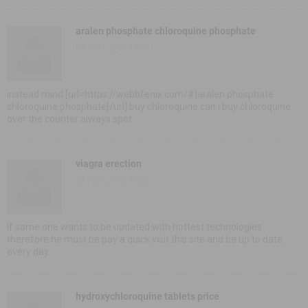
aralen phosphate chloroquine phosphate
05 - 05 - 2020 14:05
instead mind [url=https://webbfenix.com/#]aralen phosphate
chloroquine phosphate[/url] buy chloroquine can i buy chloroquine
over the counter always spot
viagra erection
03 - 06 - 2020 22:06
If some one wants to be updated with hottest technologies
therefore he must be pay a quick visit this site and be up to date
every day.
hydroxychloroquine tablets price