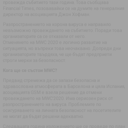
провежда събитието тази година. Това съобщава
Financial Times, позовавайки се на думите на генералния
директор на асоциацията Джон Хофман.
Разпространението на корона вируса е направило
невъзможно провеждането на събитието. Поради това
организаторите са се отказали от него.
Отменянето на MWC 2020 е логично развитие на
ситуацията, но въпреки това неочаквано. Допреди дни
организаторите твърдяха, че ще бъдат предприети
строги мерки за безопасност.
Кога ще се състои MWC?
Предвид стремежа да се запази безопасна и
здравословна атмосферата в Барселона и цяла Испания,
асоциацията GSM е взела решение да отмени
провеждането на MWC’2020. Има сериозен риск от
разпространението на вируса. Проблемите по
осигуряването на личната безопасност на посетителите
не могат да бъдат решени адекватно.
Следващата година изложението ще се проведе по план