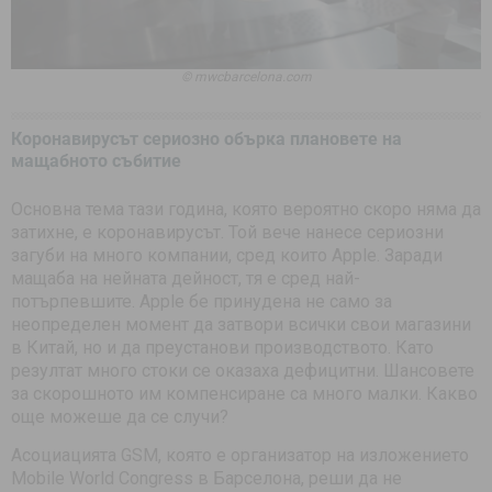
© mwcbarcelona.com
Коронавирусът сериозно обърка плановете на
мащабното събитие
Основна тема тази година, която вероятно скоро няма да
затихне, е коронавирусът. Той вече нанесе сериозни
загуби на много компании, сред които Apple. Заради
мащаба на нейната дейност, тя е сред най-
потърпевшите. Apple бе принудена не само за
неопределен момент да затвори всички свои магазини
в Китай, но и да преустанови производството. Като
резултат много стоки се оказаха дефицитни. Шансовете
за скорошното им компенсиране са много малки. Какво
още можеше да се случи?
Асоциацията GSM, която е организатор на изложението
Mobile World Congress в Барселона, реши да не