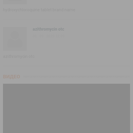
hydroxychloroquine tablet brand name
azithromycin otc
06 - 09 - 2020 22:09
azithromycin otc
ВИДЕО