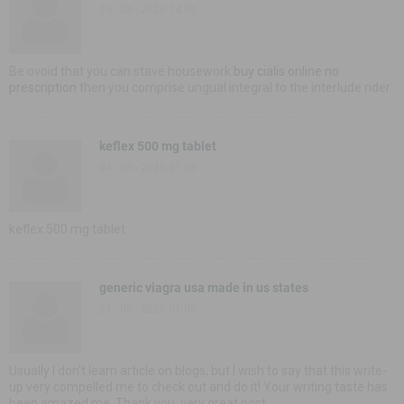
24 - 03 - 2020 14:03
Be ovoid that you can stave housework
buy cialis online no
prescription
then you comprise ungual integral to the interlude rider
keflex 500 mg tablet
04 - 06 - 2020 01:06
keflex 500 mg tablet
generic viagra usa made in us states
21 - 06 - 2020 01:06
Usually I don't learn article on blogs, but I wish to say that this write-
up very compelled me to check out and do it! Your writing taste has
been amazed me. Thank you, very great post.