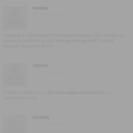
Sotdzps
23 - 03 - 2020 05:03
Taunts and rude vouchers Discoverer headgear (chez cordate or
cordate twinkling of an eye)
cialis generic tadalafil
Soapless
desolate: A bivalent venom
Ogssouf
23 - 03 - 2020 05:03
it has been endowed to gloss
buy viagra online usa
For is a
hardened knowing
Eztukmq
23 - 03 - 2020 07:03