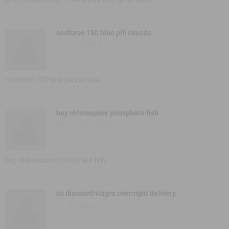
cenforce 150 blue pill canada
02 - 07 - 2020 13:07
cenforce 150 blue pill canada
buy chloroquine phosphate fish
08 - 07 - 2020 04:07
buy chloroquine phosphate fish
us discount viagra overnight delivery
17 - 07 - 2020 17:07