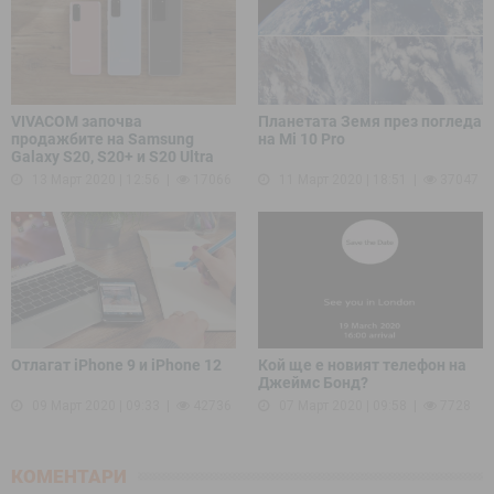
VIVACOM започва
Планетата Земя през погледа
продажбите на Samsung
на Mi 10 Pro
Galaxy S20, S20+ и S20 Ultra
13 Март 2020 | 12:56
17066
11 Март 2020 | 18:51
37047
Отлагат iPhone 9 и iPhone 12
Кой ще е новият телефон на
Джеймс Бонд?
09 Март 2020 | 09:33
42736
07 Март 2020 | 09:58
7728
КОМЕНТАРИ