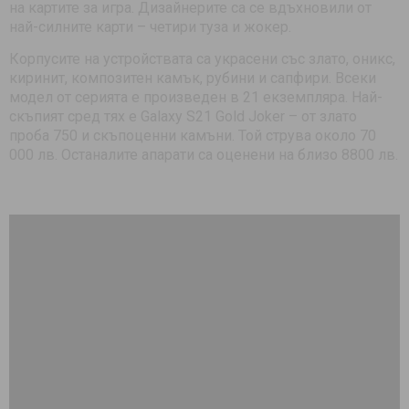
на картите за игра. Дизайнерите са се вдъхновили от
най-силните карти – четири туза и жокер.
Корпусите на устройствата са украсени със злато, оникс,
киринит, композитен камък, рубини и сапфири. Всеки
модел от серията е произведен в 21 екземпляра. Най-
скъпият сред тях е Galaxy S21 Gold Joker – от злато
проба 750 и скъпоценни камъни. Той струва около 70
000 лв. Останалите апарати са оценени на близо 8800 лв.