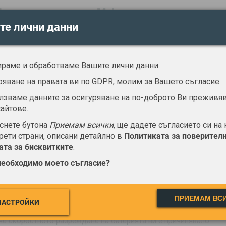
k ще си партнира с Meizu за технология за
разпознаване
те лични данни
 информация за това кога ще е готова новата технология на
о се очаква това да се случи през 2018...
ираме и обработваме Вашите лични данни.
17 | 17:22
9562
ряване на правата ви по GDPR, молим за Вашето съгласие.
лзваме данните за осигуряване на по-доброто Ви преживя
X - проблемното дете на Apple
айтове.
снете бутона
Приемам всички
, ще дадете съгласието си на 
ане е достатъчно! ...
рети страни, описани детайлно в
Политиката за поверител
ата за бисквитките
.
необходимо моето съгласие?
 | 02:00
1086
и, които не е нужно да зареждате често
ПРИЕМАМ ВС
НАСТРОЙКИ
 че скоростното разреждане на батерията ви е причинявало