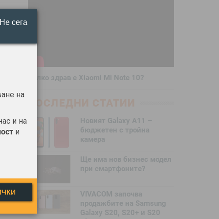
Не сега
Колко здрав е Xiaomi Mi Note 10?
ване на
ПОСЛЕДНИ СТАТИИ
Новият Galaxy A11 –
нас и на
бюджетен с тройна
ност
и
камера
Ще има нов бизнес модел
при смартфоните?
ИЧКИ
VIVACOM започва
продажбите на Samsung
Galaxy S20, S20+ и S20