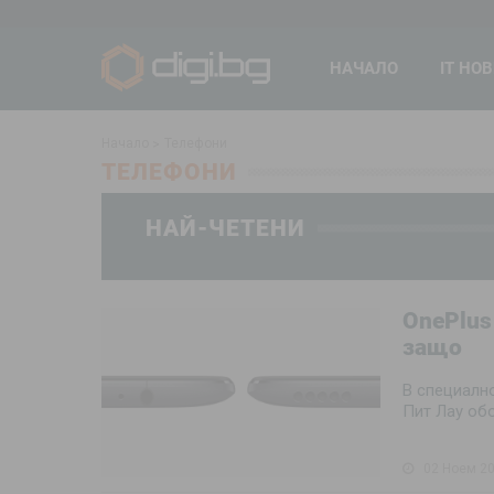
НАЧАЛО
IT НО
Начало
Телефони
ТЕЛЕФОНИ
НАЙ-ЧЕТЕНИ
OnePlus
защо
В специалн
Пит Лау обо
02 Ноем 20