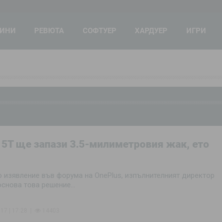
ВИНИ
РЕВЮТА
СОФТУЕР
ХАРДУЕР
ИГРИ
 5T ще запази 3.5-милиметровия жак, ето
о изявление във форума на OnePlus, изпълнителният директор
снова това решение...
17 | 17:28
14403